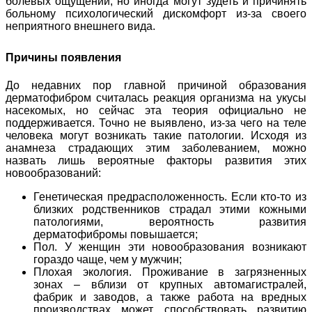
болевых ощущений, но иногда могут зудеть и причинять
больному психологический дискомфорт из-за своего
неприятного внешнего вида.
Причины появления
До недавних пор главной причиной образования
дерматофибром считалась реакция организма на укусы
насекомых, но сейчас эта теория официально не
поддерживается. Точно не выявлено, из-за чего на теле
человека могут возникать такие патологии. Исходя из
анамнеза страдающих этим заболеванием, можно
назвать лишь вероятные факторы развития этих
новообразований:
Генетическая предрасположенность. Если кто-то из
близких родственников страдал этими кожными
патологиями, вероятность развития
дерматофибромы повышается;
Пол. У женщин эти новообразования возникают
гораздо чаще, чем у мужчин;
Плохая экология. Проживание в загрязненных
зонах – вблизи от крупных автомагистралей,
фабрик и заводов, а также работа на вредных
производствах может способствовать развитию