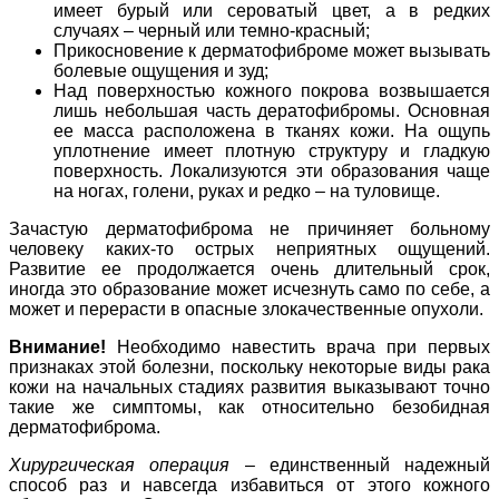
имеет бурый или сероватый цвет, а в редких
случаях – черный или темно-красный;
Прикосновение к дерматофиброме может вызывать
болевые ощущения и зуд;
Над поверхностью кожного покрова возвышается
лишь небольшая часть дератофибромы. Основная
ее масса расположена в тканях кожи. На ощупь
уплотнение имеет плотную структуру и гладкую
поверхность. Локализуются эти образования чаще
на ногах, голени, руках и редко – на туловище.
Зачастую дерматофиброма не причиняет больному
человеку каких-то острых неприятных ощущений.
Развитие ее продолжается очень длительный срок,
иногда это образование может исчезнуть само по себе, а
может и перерасти в опасные злокачественные опухоли.
Внимание!
Необходимо навестить врача при первых
признаках этой болезни, поскольку некоторые виды рака
кожи на начальных стадиях развития выказывают точно
такие же симптомы, как относительно безобидная
дерматофиброма.
Хирургическая операция
– единственный надежный
способ раз и навсегда избавиться от этого кожного