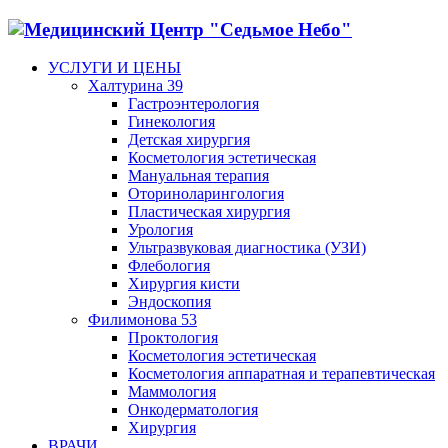
УСЛУГИ И ЦЕНЫ
Халтурина 39
Гастроэнтерология
Гинекология
Детская хирургия
Косметология эстетическая
Мануальная терапия
Оториноларингология
Пластическая хирургия
Урология
Ультразвуковая диагностика (УЗИ)
Флебология
Хирургия кисти
Эндоскопия
Филимонова 53
Проктология
Косметология эстетическая
Косметология аппаратная и терапевтическая
Маммология
Онкодерматология
Хирургия
ВРАЧИ