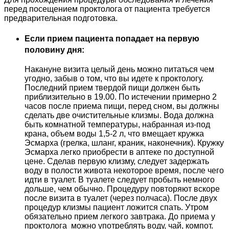
перед посещением проктолога от пациента требуется
предварительная подготовка.
Если прием пациента попадает на первую
половину дня:
Накануне визита целый день можно питаться чем
угодно, забыв о том, что вы идете к проктологу.
Последний прием твердой пищи должен быть
приблизительно в 19.00. По истечении примерно 2
часов после приема пищи, перед сном, вы должны
сделать две очистительные клизмы. Вода должна
быть комнатной температуры, набранная из-под
крана, объем воды 1,5-2 л, что вмещает кружка
Эсмарха (грелка, шланг, краник, наконечник). Кружку
Эсмарха легко приобрести в аптеке по доступной
цене. Сделав первую клизму, следует задержать
воду в полости живота некоторое время, после чего
идти в туалет. В туалете следует пробыть немного
дольше, чем обычно. Процедуру повторяют вскоре
после визита в туалет (через полчаса). После двух
процедур клизмы пациент ложится спать. Утром
обязательно прием легкого завтрака. До приема у
проктолога можно употреблять воду, чай, компот.