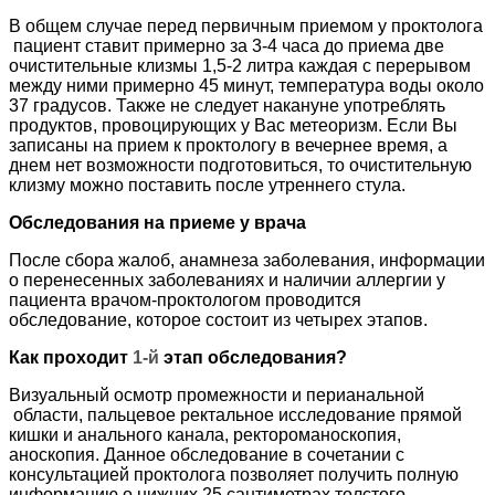
В общем случае перед первичным приемом у проктолога
пациент ставит примерно за 3-4 часа до приема две
очистительные клизмы 1,5-2 литра каждая с перерывом
между ними примерно 45 минут, температура воды около
37 градусов. Также не следует накануне употреблять
продуктов, провоцирующих у Вас метеоризм. Если Вы
записаны на прием к проктологу в вечернее время, а
днем нет возможности подготовиться, то очистительную
клизму можно поставить после утреннего стула.
Обследования на приеме у врача
После сбора жалоб, анамнеза заболевания, информации
о перенесенных заболеваниях и наличии аллергии у
пациента врачом-проктологом проводится
обследование, которое состоит из четырех этапов.
Как проходит
1-й
этап обследования?
Визуальный осмотр промежности и перианальной
области, пальцевое ректальное исследование прямой
кишки и анального канала, ректороманоскопия,
аноскопия. Данное обследование в сочетании с
консультацией проктолога позволяет получить полную
информацию о нижних 25 сантиметрах толстого