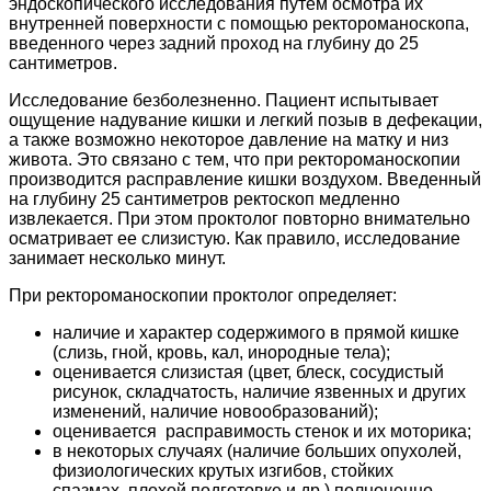
эндоскопического исследования путем осмотра их
внутренней поверхности с помощью ректороманоскопа,
введенного через задний проход на глубину до 25
сантиметров.
Исследование безболезненно. Пациент испытывает
ощущение надувание кишки и легкий позыв в дефекации,
а также возможно некоторое давление на матку и низ
живота. Это связано с тем, что при ректороманоскопии
производится расправление кишки воздухом. Введенный
на глубину 25 сантиметров ректоскоп медленно
извлекается. При этом проктолог повторно внимательно
осматривает ее слизистую. Как правило, исследование
занимает несколько минут.
При ректороманоскопии проктолог определяет:
наличие и характер содержимого в прямой кишке
(слизь, гной, кровь, кал, инородные тела);
оценивается слизистая (цвет, блеск, сосудистый
рисунок, складчатость, наличие язвенных и других
изменений, наличие новообразований);
оценивается расправимость стенок и их моторика;
в некоторых случаях (наличие больших опухолей,
физиологических крутых изгибов, стойких
спазмах, плохой подготовке и др.) полноценно